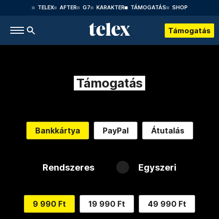
TELEX
AFTER
G7
KARAKTER
TÁMOGATÁS
SHOP
Támogatás
Támogatás
Bankkártya
PayPal
Átutalás
Rendszeres
Egyszeri
9 990 Ft
19 990 Ft
49 990 Ft