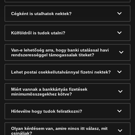
Cégként is utalhatok nektek?
Külföldről is tudok utalni?
Van-e lehetőség arra, hogy banki utalással havi
rendszerességgel támogassalak titeket?
Lehet postai csekkel/utalvánnyal fizetni nektek?
Miért vannak a bankkártyás fizetések
minimumösszegekhez kötve?
Hírlevélre hogy tudok feliratkozni?
Olyan kérdésem van, amire nincs itt válasz, mit
csináljak?