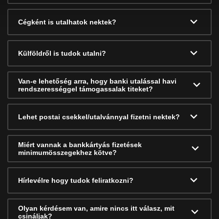
Cégként is utalhatok nektek?
Külföldről is tudok utalni?
Van-e lehetőség arra, hogy banki utalással havi
rendszerességgel támogassalak titeket?
Lehet postai csekkel/utalvánnyal fizetni nektek?
Miért vannak a bankkártyás fizetések
minimumösszegekhez kötve?
Hírlevélre hogy tudok feliratkozni?
Olyan kérdésem van, amire nincs itt válasz, mit
csináljak?