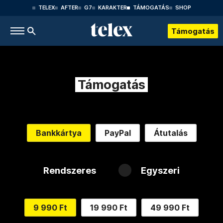
TELEX
AFTER
G7
KARAKTER
TÁMOGATÁS
SHOP
Támogatás
Támogatás
Bankkártya
PayPal
Átutalás
Rendszeres
Egyszeri
9 990 Ft
19 990 Ft
49 990 Ft