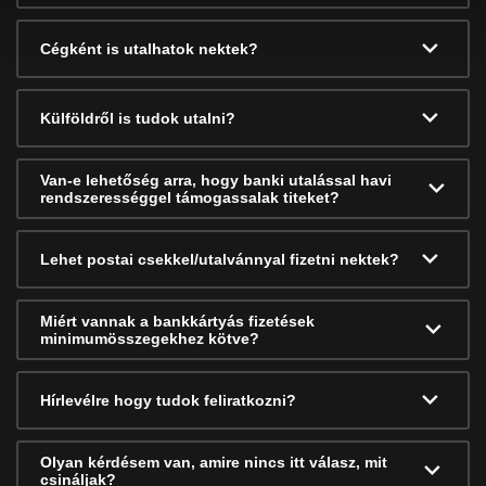
Cégként is utalhatok nektek?
Külföldről is tudok utalni?
Van-e lehetőség arra, hogy banki utalással havi
rendszerességgel támogassalak titeket?
Lehet postai csekkel/utalvánnyal fizetni nektek?
Miért vannak a bankkártyás fizetések
minimumösszegekhez kötve?
Hírlevélre hogy tudok feliratkozni?
Olyan kérdésem van, amire nincs itt válasz, mit
csináljak?