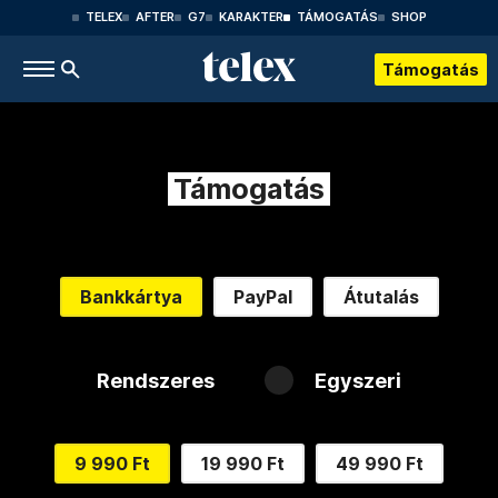
TELEX
AFTER
G7
KARAKTER
TÁMOGATÁS
SHOP
Támogatás
Támogatás
Bankkártya
PayPal
Átutalás
Rendszeres
Egyszeri
9 990 Ft
19 990 Ft
49 990 Ft