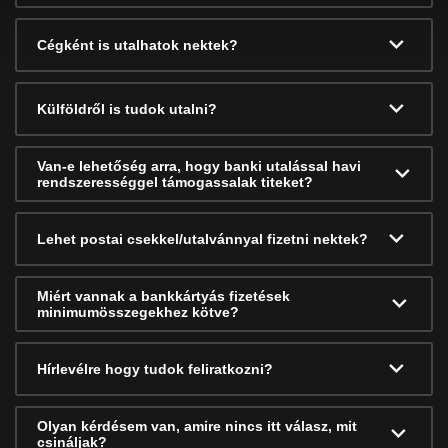
Cégként is utalhatok nektek?
Külföldről is tudok utalni?
Van-e lehetőség arra, hogy banki utalással havi
rendszerességgel támogassalak titeket?
Lehet postai csekkel/utalvánnyal fizetni nektek?
Miért vannak a bankkártyás fizetések
minimumösszegekhez kötve?
Hírlevélre hogy tudok feliratkozni?
Olyan kérdésem van, amire nincs itt válasz, mit
csináljak?