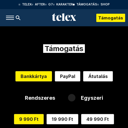
TELEX
AFTER
G7
KARAKTER
TÁMOGATÁS
SHOP
Támogatás
Támogatás
Bankkártya
PayPal
Átutalás
Rendszeres
Egyszeri
9 990 Ft
19 990 Ft
49 990 Ft