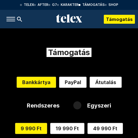
TELEX
AFTER
G7
KARAKTER
TÁMOGATÁS
SHOP
Támogatás
Támogatás
Bankkártya
PayPal
Átutalás
Rendszeres
Egyszeri
9 990 Ft
19 990 Ft
49 990 Ft