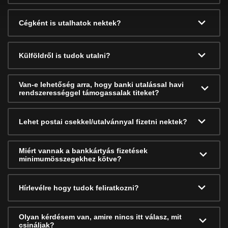
Cégként is utalhatok nektek?
Külföldről is tudok utalni?
Van-e lehetőség arra, hogy banki utalással havi
rendszerességgel támogassalak titeket?
Lehet postai csekkel/utalvánnyal fizetni nektek?
Miért vannak a bankkártyás fizetések
minimumösszegekhez kötve?
Hírlevélre hogy tudok feliratkozni?
Olyan kérdésem van, amire nincs itt válasz, mit
csináljak?