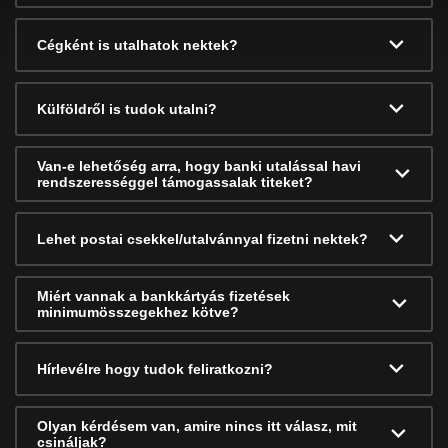
Cégként is utalhatok nektek?
Külföldről is tudok utalni?
Van-e lehetőség arra, hogy banki utalással havi
rendszerességgel támogassalak titeket?
Lehet postai csekkel/utalvánnyal fizetni nektek?
Miért vannak a bankkártyás fizetések
minimumösszegekhez kötve?
Hírlevélre hogy tudok feliratkozni?
Olyan kérdésem van, amire nincs itt válasz, mit
csináljak?