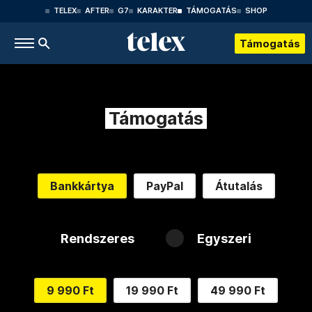
TELEX
AFTER
G7
KARAKTER
TÁMOGATÁS
SHOP
Támogatás
Támogatás
Bankkártya
PayPal
Átutalás
Rendszeres
Egyszeri
9 990 Ft
19 990 Ft
49 990 Ft