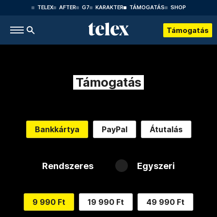
TELEX
AFTER
G7
KARAKTER
TÁMOGATÁS
SHOP
Támogatás
Támogatás
Bankkártya
PayPal
Átutalás
Rendszeres
Egyszeri
9 990 Ft
19 990 Ft
49 990 Ft