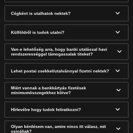
Cégként is utalhatok nektek?
Külföldről is tudok utalni?
Van-e lehetőség arra, hogy banki utalással havi
rendszerességgel támogassalak titeket?
Lehet postai csekkel/utalvánnyal fizetni nektek?
Miért vannak a bankkártyás fizetések
minimumösszegekhez kötve?
Hírlevélre hogy tudok feliratkozni?
Olyan kérdésem van, amire nincs itt válasz, mit
csináljak?