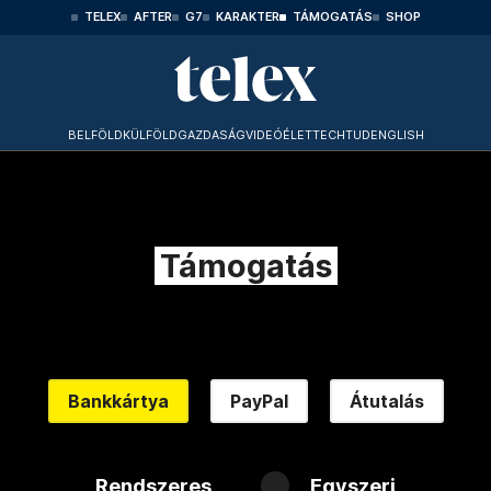
TELEX
AFTER
G7
KARAKTER
TÁMOGATÁS
SHOP
BELFÖLD
KÜLFÖLD
GAZDASÁG
VIDEÓ
ÉLET
TECHTUD
ENGLISH
Támogatás
Bankkártya
PayPal
Átutalás
Rendszeres
Egyszeri