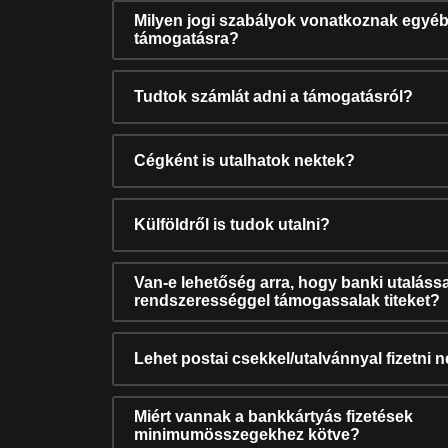
Milyen jogi szabályok vonatkoznak egyéb
támogatásra?
Tudtok számlát adni a támogatásról?
Cégként is utalhatok nektek?
Külföldről is tudok utalni?
Van-e lehetőség arra, hogy banki utalássa
rendszerességgel támogassalak titeket?
Lehet postai csekkel/utalvánnyal fizetni 
Miért vannak a bankkártyás fizetések
minimumösszegekhez kötve?