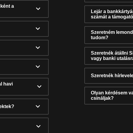
ként a
Lejár a bankkárty
számát a támogató
Szeretném lemonda
tudom?
Szeretnék átállni 
vagy banki utalás
Szeretnék hírlevele
l havi
Olyan kérdésem van
csináljak?
nektek?