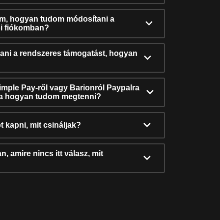
ám, hogyan tudom módosítani a
i fiókomban?
ni a rendszeres támogatást, hogyan
Simple Pay-ről vagy Barionról Paypalra
ra hogyan tudom megtenni?
t kapni, mit csináljak?
, amire nincs itt válasz, mit