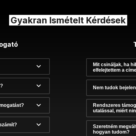
Gyakran Ismételt Kérdések
ogató
Mit csináljak, ha h
elfelejtettem a cím
k?
Nem tudok bejelent
támogatást?
Rendszeres támog
utalással, miért n
számít?
Szeretném megvált
hogyan tudom?