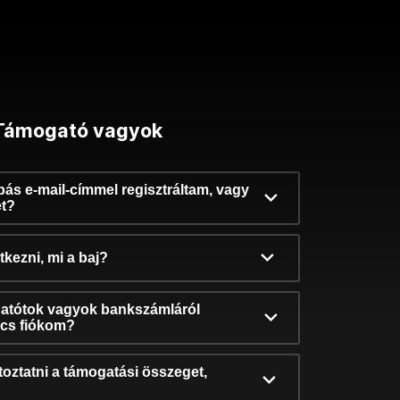
Támogató vagyok
ibás e-mail-címmel regisztráltam, vagy
et?
kezni, mi a baj?
atótok vagyok bankszámláról
incs fiókom?
oztatni a támogatási összeget,