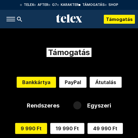
TELEX
AFTER
G7
KARAKTER
TÁMOGATÁS
SHOP
Támogatás
Támogatás
Bankkártya
PayPal
Átutalás
Rendszeres
Egyszeri
9 990 Ft
19 990 Ft
49 990 Ft