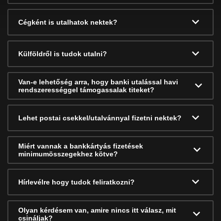
Cégként is utalhatok nektek?
Külföldről is tudok utalni?
Van-e lehetőség arra, hogy banki utalással havi
rendszerességgel támogassalak titeket?
Lehet postai csekkel/utalvánnyal fizetni nektek?
Miért vannak a bankkártyás fizetések
minimumösszegekhez kötve?
Hírlevélre hogy tudok feliratkozni?
Olyan kérdésem van, amire nincs itt válasz, mit
csináljak?