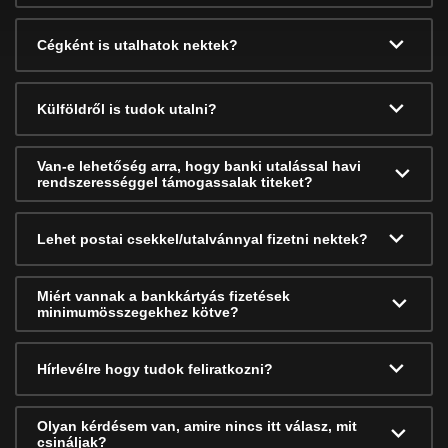
Cégként is utalhatok nektek?
Külföldről is tudok utalni?
Van-e lehetőség arra, hogy banki utalással havi
rendszerességgel támogassalak titeket?
Lehet postai csekkel/utalvánnyal fizetni nektek?
Miért vannak a bankkártyás fizetések
minimumösszegekhez kötve?
Hírlevélre hogy tudok feliratkozni?
Olyan kérdésem van, amire nincs itt válasz, mit
csináljak?