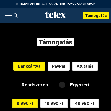
TELEX
AFTER
G7
KARAKTER
TÁMOGATÁS
SHOP
Támogatás
Támogatás
Bankkártya
PayPal
Átutalás
Rendszeres
Egyszeri
9 990 Ft
19 990 Ft
49 990 Ft