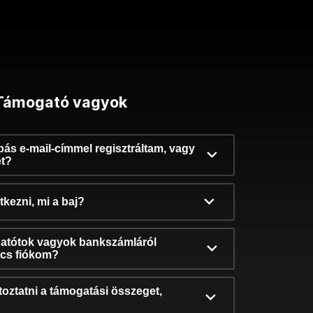
Támogató vagyok
ibás e-mail-címmel regisztráltam, vagy
et?
kezni, mi a baj?
atótok vagyok bankszámláról
incs fiókom?
oztatni a támogatási összeget,