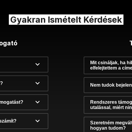
Gyakran Ismételt Kérdések
ogató
Mit csináljak, ha h
elfelejtettem a cím
k?
Nem tudok bejelent
támogatást?
Rendszeres támog
utalással, miért n
számít?
Szeretném megvált
hogyan tudom?