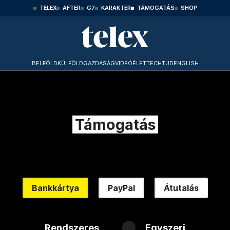
TELEX
AFTER
G7
KARAKTER
TÁMOGATÁS
SHOP
BELFÖLD
KÜLFÖLD
GAZDASÁG
VIDEÓ
ÉLET
TECHTUD
ENGLISH
Támogatás
Bankkártya
PayPal
Átutalás
Rendszeres
Egyszeri