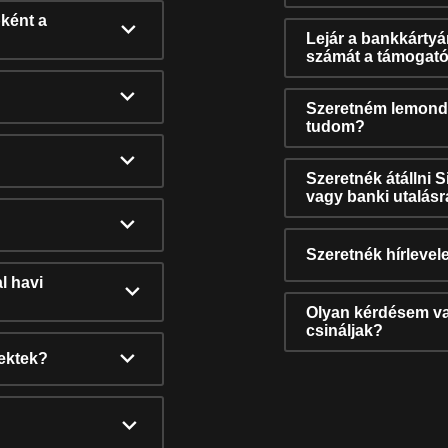
ként a
Lejár a bankkárty
számát a támogató
Szeretném lemonda
tudom?
Szeretnék átállni 
vagy banki utalás
Szeretnék hírlevele
l havi
Olyan kérdésem van
csináljak?
nektek?