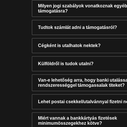
Milyen jogi szabályok vonatkoznak egyéb
támogatásra?
Tudtok számlát adni a támogatásról?
Cégként is utalhatok nektek?
Külföldről is tudok utalni?
Van-e lehetőség arra, hogy banki utalássa
rendszerességgel támogassalak titeket?
Lehet postai csekkel/utalvánnyal fizetni 
Miért vannak a bankkártyás fizetések
minimumösszegekhez kötve?