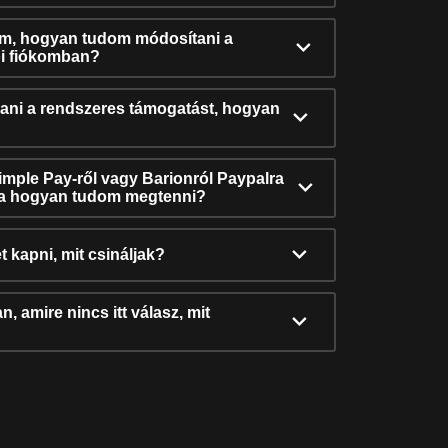
ám, hogyan tudom módosítani a
i fiókomban?
ni a rendszeres támogatást, hogyan
Simple Pay-ről vagy Barionról Paypalra
ra hogyan tudom megtenni?
t kapni, mit csináljak?
, amire nincs itt válasz, mit