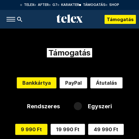
TELEX
AFTER
G7
KARAKTER
TÁMOGATÁS
SHOP
Támogatás
Támogatás
Bankkártya
PayPal
Átutalás
Rendszeres
Egyszeri
9 990 Ft
19 990 Ft
49 990 Ft