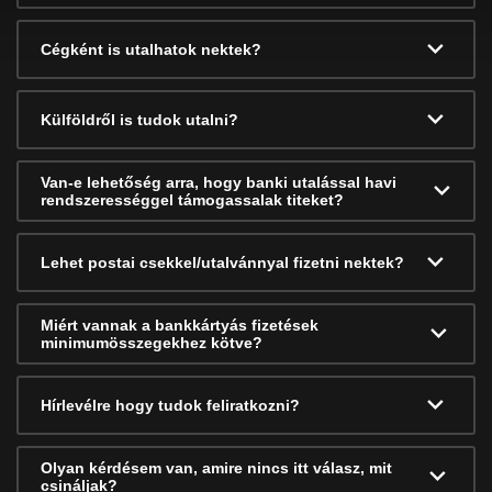
Cégként is utalhatok nektek?
Külföldről is tudok utalni?
Van-e lehetőség arra, hogy banki utalással havi
rendszerességgel támogassalak titeket?
Lehet postai csekkel/utalvánnyal fizetni nektek?
Miért vannak a bankkártyás fizetések
minimumösszegekhez kötve?
Hírlevélre hogy tudok feliratkozni?
Olyan kérdésem van, amire nincs itt válasz, mit
csináljak?