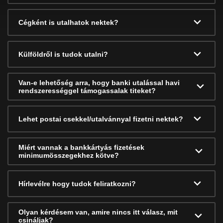
Cégként is utalhatok nektek?
Külföldről is tudok utalni?
Van-e lehetőség arra, hogy banki utalással havi
rendszerességgel támogassalak titeket?
Lehet postai csekkel/utalvánnyal fizetni nektek?
Miért vannak a bankkártyás fizetések
minimumösszegekhez kötve?
Hírlevélre hogy tudok feliratkozni?
Olyan kérdésem van, amire nincs itt válasz, mit
csináljak?