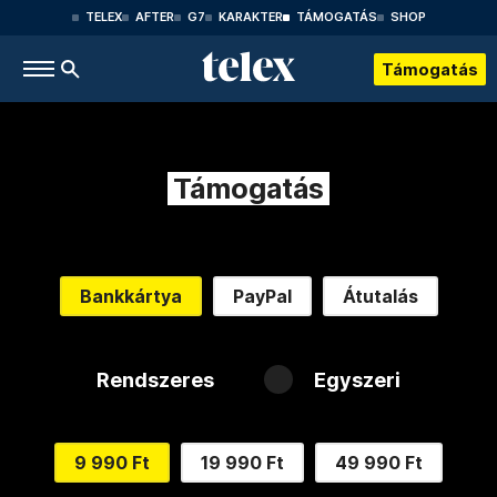
TELEX
AFTER
G7
KARAKTER
TÁMOGATÁS
SHOP
Támogatás
Támogatás
Bankkártya
PayPal
Átutalás
Rendszeres
Egyszeri
9 990 Ft
19 990 Ft
49 990 Ft