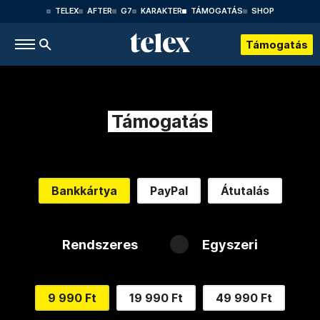
TELEX
AFTER
G7
KARAKTER
TÁMOGATÁS
SHOP
Támogatás
Támogatás
Bankkártya
PayPal
Átutalás
Rendszeres
Egyszeri
9 990 Ft
19 990 Ft
49 990 Ft