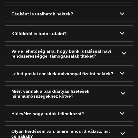
Cégként is utalhatok nektek?
Külföldről is tudok utalni?
Van-e lehetőség arra, hogy banki utalással havi
rendszerességgel támogassalak titeket?
Lehet postai csekkel/utalvánnyal fizetni nektek?
Miért vannak a bankkártyás fizetések
minimumösszegekhez kötve?
Hírlevélre hogy tudok feliratkozni?
Olyan kérdésem van, amire nincs itt válasz, mit
csináljak?