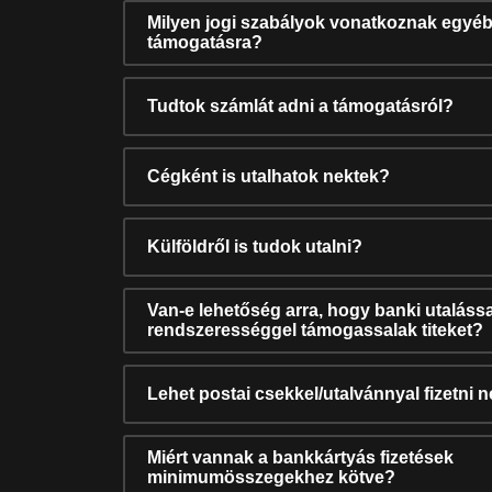
Milyen jogi szabályok vonatkoznak egyéb
támogatásra?
Tudtok számlát adni a támogatásról?
Cégként is utalhatok nektek?
Külföldről is tudok utalni?
Van-e lehetőség arra, hogy banki utalássa
rendszerességgel támogassalak titeket?
Lehet postai csekkel/utalvánnyal fizetni 
Miért vannak a bankkártyás fizetések
minimumösszegekhez kötve?