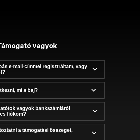
Támogató vagyok
ibás e-mail-címmel regisztráltam, vagy
et?
kezni, mi a baj?
atótok vagyok bankszámláról
incs fiókom?
oztatni a támogatási összeget,