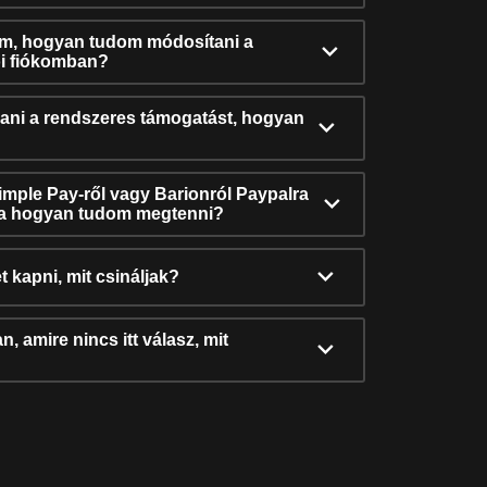
ám, hogyan tudom módosítani a
i fiókomban?
ni a rendszeres támogatást, hogyan
Simple Pay-ről vagy Barionról Paypalra
ra hogyan tudom megtenni?
t kapni, mit csináljak?
, amire nincs itt válasz, mit