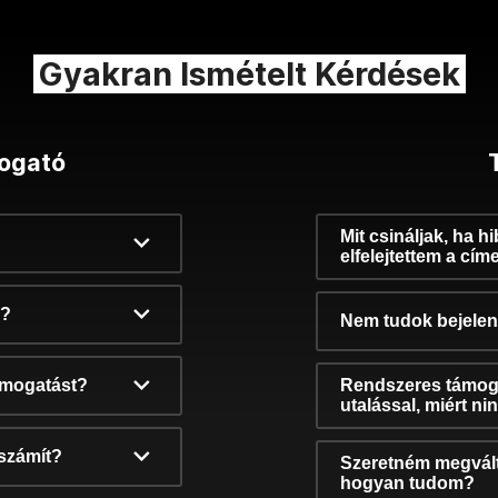
Gyakran Ismételt Kérdések
ogató
Mit csináljak, ha h
elfelejtettem a cím
k?
Nem tudok bejelent
támogatást?
Rendszeres támog
utalással, miért n
számít?
Szeretném megvált
hogyan tudom?