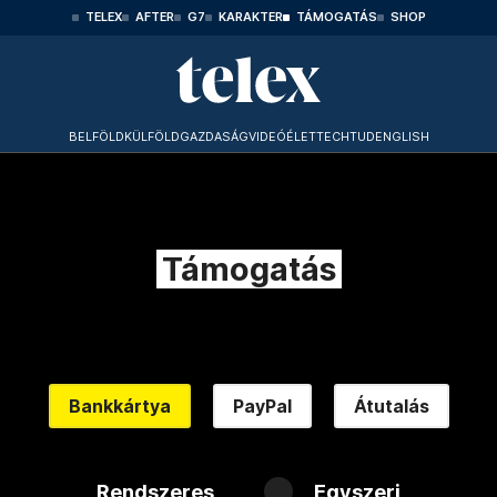
TELEX
AFTER
G7
KARAKTER
TÁMOGATÁS
SHOP
BELFÖLD
KÜLFÖLD
GAZDASÁG
VIDEÓ
ÉLET
TECHTUD
ENGLISH
Támogatás
Bankkártya
PayPal
Átutalás
Rendszeres
Egyszeri