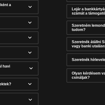
ként a
Lejár a bankkárty
számát a támogató
Szeretném lemonda
tudom?
Szeretnék átállni 
vagy banki utalás
Szeretnék hírlevele
l havi
Olyan kérdésem van
csináljak?
nektek?