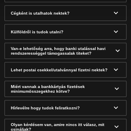
Cégként is utalhatok nektek?
Külföldről is tudok utalni?
Van-e lehetőség arra, hogy banki utalással havi
rendszerességgel támogassalak titeket?
Lehet postai csekkel/utalvánnyal fizetni nektek?
Miért vannak a bankkártyás fizetések
minimumösszegekhez kötve?
Hírlevélre hogy tudok feliratkozni?
Olyan kérdésem van, amire nincs itt válasz, mit
csináljak?