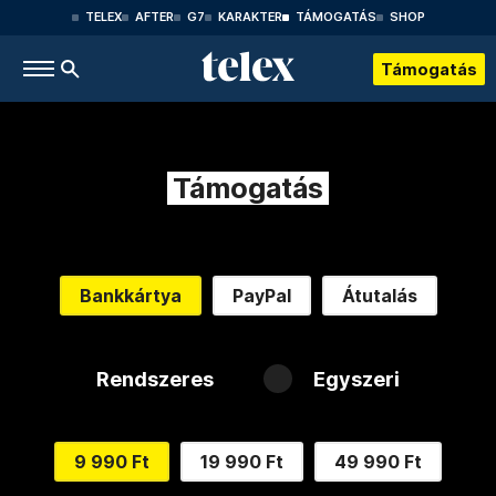
TELEX
AFTER
G7
KARAKTER
TÁMOGATÁS
SHOP
Támogatás
Támogatás
Bankkártya
PayPal
Átutalás
Rendszeres
Egyszeri
9 990 Ft
19 990 Ft
49 990 Ft