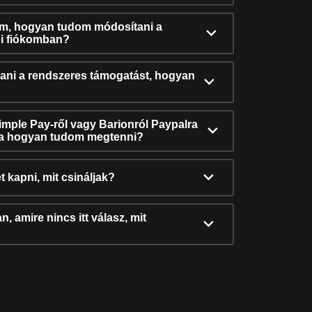
ám, hogyan tudom módosítani a
i fiókomban?
ni a rendszeres támogatást, hogyan
Simple Pay-ről vagy Barionról Paypalra
ra hogyan tudom megtenni?
t kapni, mit csináljak?
, amire nincs itt válasz, mit