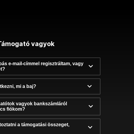
Támogató vagyok
ibás e-mail-címmel regisztráltam, vagy
et?
kezni, mi a baj?
atótok vagyok bankszámláról
incs fiókom?
oztatni a támogatási összeget,