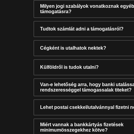
Milyen jogi szabályok vonatkoznak egyéb
támogatásra?
Tudtok számlát adni a támogatásról?
Cégként is utalhatok nektek?
Külföldről is tudok utalni?
Van-e lehetőség arra, hogy banki utalássa
rendszerességgel támogassalak titeket?
Lehet postai csekkel/utalvánnyal fizetni 
Miért vannak a bankkártyás fizetések
minimumösszegekhez kötve?