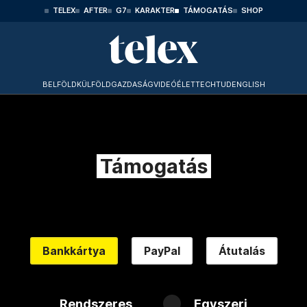
TELEX
AFTER
G7
KARAKTER
TÁMOGATÁS
SHOP
BELFÖLD
KÜLFÖLD
GAZDASÁG
VIDEÓ
ÉLET
TECHTUD
ENGLISH
Támogatás
Bankkártya
PayPal
Átutalás
Rendszeres
Egyszeri