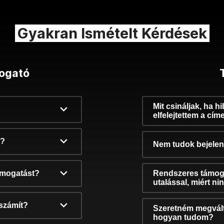
Gyakran Ismételt Kérdések
ogató
Mit csináljak, ha h
elfelejtettem a cím
k?
Nem tudok bejelent
támogatást?
Rendszeres támog
utalással, miért n
számít?
Szeretném megvált
hogyan tudom?