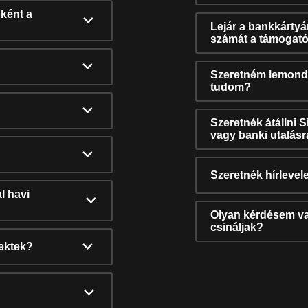
ként a
Lejár a bankkárty
számát a támogató
Szeretném lemonda
tudom?
Szeretnék átállni 
vagy banki utalás
Szeretnék hírlevele
l havi
Olyan kérdésem van
csináljak?
nektek?