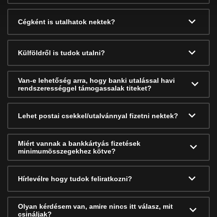
Cégként is utalhatok nektek?
Külföldről is tudok utalni?
Van-e lehetőség arra, hogy banki utalással havi
rendszerességgel támogassalak titeket?
Lehet postai csekkel/utalvánnyal fizetni nektek?
Miért vannak a bankkártyás fizetések
minimumösszegekhez kötve?
Hírlevélre hogy tudok feliratkozni?
Olyan kérdésem van, amire nincs itt válasz, mit
csináljak?