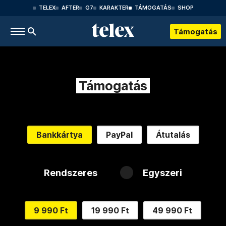
TELEX
AFTER
G7
KARAKTER
TÁMOGATÁS
SHOP
Támogatás
Támogatás
Bankkártya
PayPal
Átutalás
Rendszeres
Egyszeri
9 990 Ft
19 990 Ft
49 990 Ft