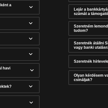
ként a
Lejár a bankkárty
számát a támogató
Szeretném lemonda
tudom?
Szeretnék átállni 
vagy banki utalás
Szeretnék hírlevele
l havi
Olyan kérdésem van
csináljak?
nektek?