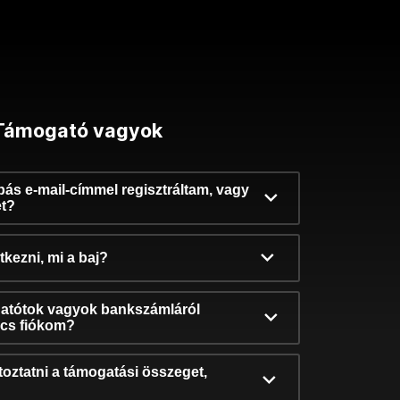
Támogató vagyok
ibás e-mail-címmel regisztráltam, vagy
et?
kezni, mi a baj?
atótok vagyok bankszámláról
incs fiókom?
oztatni a támogatási összeget,