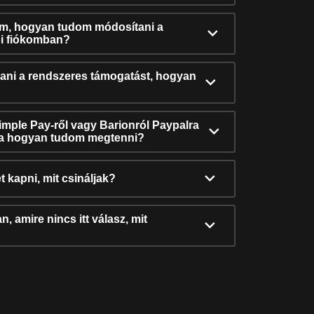
ám, hogyan tudom módosítani a
i fiókomban?
ni a rendszeres támogatást, hogyan
Simple Pay-ről vagy Barionról Paypalra
ra hogyan tudom megtenni?
t kapni, mit csináljak?
, amire nincs itt válasz, mit