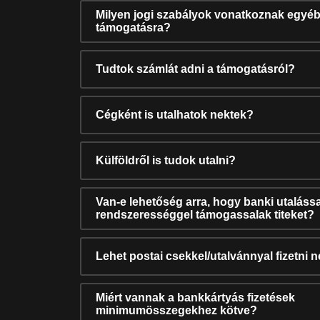
Milyen jogi szabályok vonatkoznak egyéb
támogatásra?
Tudtok számlát adni a támogatásról?
Cégként is utalhatok nektek?
Külföldről is tudok utalni?
Van-e lehetőség arra, hogy banki utalássa
rendszerességgel támogassalak titeket?
Lehet postai csekkel/utalvánnyal fizetni 
Miért vannak a bankkártyás fizetések
minimumösszegekhez kötve?