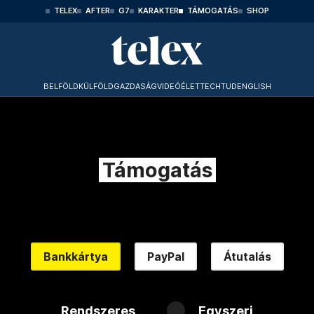
TELEX
AFTER
G7
KARAKTER
TÁMOGATÁS
SHOP
BELFÖLD
KÜLFÖLD
GAZDASÁG
VIDEÓ
ÉLET
TECHTUD
ENGLISH
Támogatás
Bankkártya
PayPal
Átutalás
Rendszeres
Egyszeri