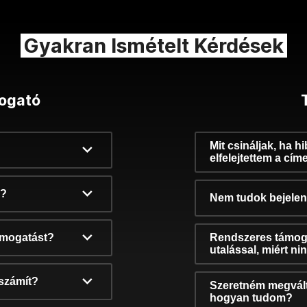
Gyakran Ismételt Kérdések
ogató
Mit csináljak, ha h
elfelejtettem a cím
k?
Nem tudok bejelent
támogatást?
Rendszeres támog
utalással, miért n
számít?
Szeretném megvált
hogyan tudom?