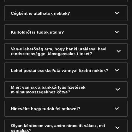
Cégként is utalhatok nektek?
Külföldről is tudok utalni?
Van-e lehetőség arra, hogy banki utalással havi
rendszerességgel támogassalak titeket?
Lehet postai csekkel/utalvánnyal fizetni nektek?
Miért vannak a bankkártyás fizetések
minimumösszegekhez kötve?
Hírlevélre hogy tudok feliratkozni?
Olyan kérdésem van, amire nincs itt válasz, mit
csináljak?