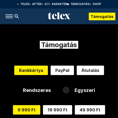
TELEX
AFTER
G7
KARAKTER
TÁMOGATÁS
SHOP
Támogatás
Támogatás
Bankkártya
PayPal
Átutalás
Rendszeres
Egyszeri
9 990 Ft
19 990 Ft
49 990 Ft