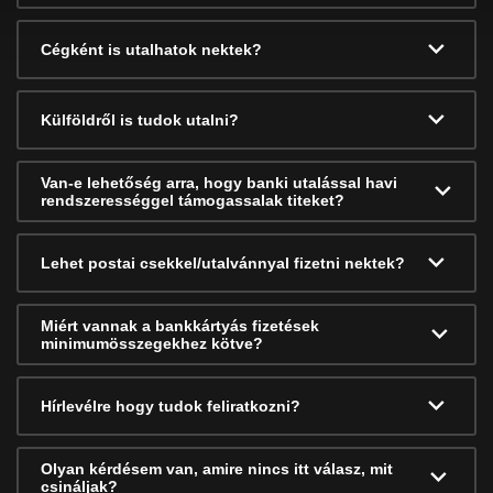
Cégként is utalhatok nektek?
Külföldről is tudok utalni?
Van-e lehetőség arra, hogy banki utalással havi
rendszerességgel támogassalak titeket?
Lehet postai csekkel/utalvánnyal fizetni nektek?
Miért vannak a bankkártyás fizetések
minimumösszegekhez kötve?
Hírlevélre hogy tudok feliratkozni?
Olyan kérdésem van, amire nincs itt válasz, mit
csináljak?