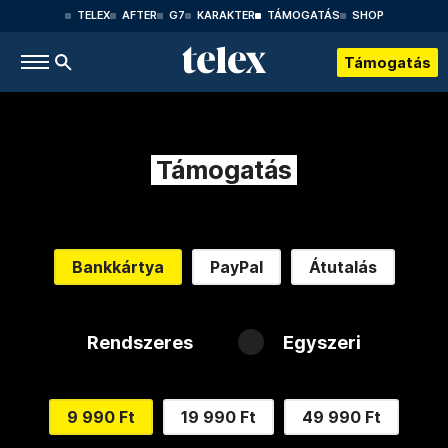
TELEX
AFTER
G7
KARAKTER
TÁMOGATÁS
SHOP
Támogatás
Támogatás
Bankkártya
PayPal
Átutalás
Rendszeres
Egyszeri
9 990 Ft
19 990 Ft
49 990 Ft