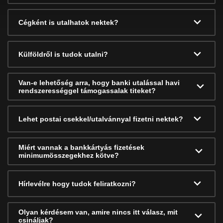
Cégként is utalhatok nektek?
Külföldről is tudok utalni?
Van-e lehetőség arra, hogy banki utalással havi
rendszerességgel támogassalak titeket?
Lehet postai csekkel/utalvánnyal fizetni nektek?
Miért vannak a bankkártyás fizetések
minimumösszegekhez kötve?
Hírlevélre hogy tudok feliratkozni?
Olyan kérdésem van, amire nincs itt válasz, mit
csináljak?