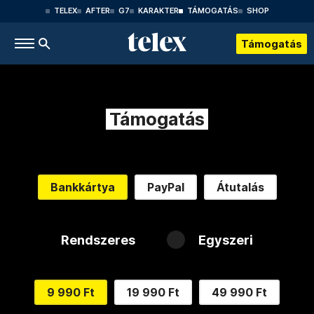
TELEX
AFTER
G7
KARAKTER
TÁMOGATÁS
SHOP
Támogatás
Támogatás
Bankkártya
PayPal
Átutalás
Rendszeres
Egyszeri
9 990 Ft
19 990 Ft
49 990 Ft