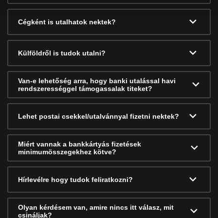
Cégként is utalhatok nektek?
Külföldről is tudok utalni?
Van-e lehetőség arra, hogy banki utalással havi
rendszerességgel támogassalak titeket?
Lehet postai csekkel/utalvánnyal fizetni nektek?
Miért vannak a bankkártyás fizetések
minimumösszegekhez kötve?
Hírlevélre hogy tudok feliratkozni?
Olyan kérdésem van, amire nincs itt válasz, mit
csináljak?