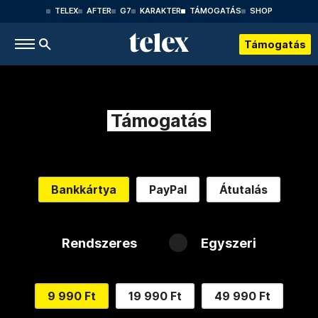
TELEX
AFTER
G7
KARAKTER
TÁMOGATÁS
SHOP
Támogatás
Támogatás
Bankkártya
PayPal
Átutalás
Rendszeres
Egyszeri
9 990 Ft
19 990 Ft
49 990 Ft