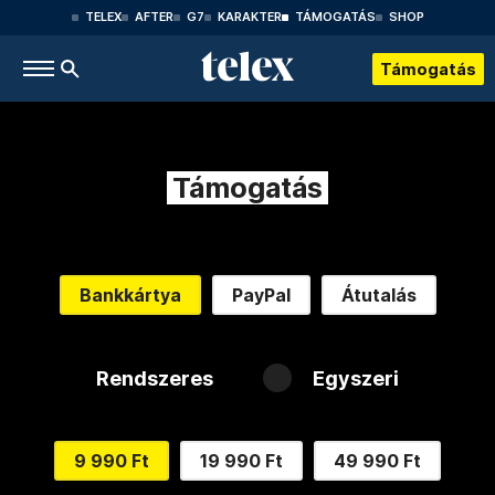
TELEX
AFTER
G7
KARAKTER
TÁMOGATÁS
SHOP
Támogatás
Támogatás
Bankkártya
PayPal
Átutalás
Rendszeres
Egyszeri
9 990 Ft
19 990 Ft
49 990 Ft