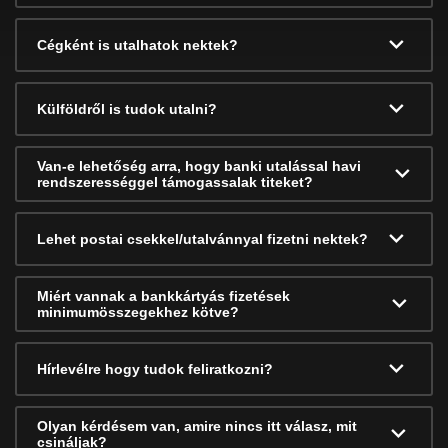
Cégként is utalhatok nektek?
Külföldről is tudok utalni?
Van-e lehetőség arra, hogy banki utalással havi
rendszerességgel támogassalak titeket?
Lehet postai csekkel/utalvánnyal fizetni nektek?
Miért vannak a bankkártyás fizetések
minimumösszegekhez kötve?
Hírlevélre hogy tudok feliratkozni?
Olyan kérdésem van, amire nincs itt válasz, mit
csináljak?