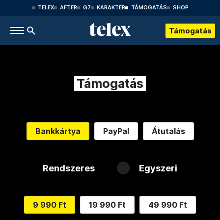
TELEX
AFTER
G7
KARAKTER
TÁMOGATÁS
SHOP
Támogatás
Támogatás
Bankkártya
PayPal
Átutalás
Rendszeres
Egyszeri
9 990 Ft
19 990 Ft
49 990 Ft