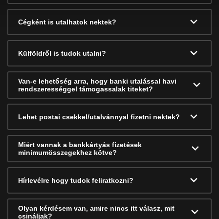
Cégként is utalhatok nektek?
Külföldről is tudok utalni?
Van-e lehetőség arra, hogy banki utalással havi
rendszerességgel támogassalak titeket?
Lehet postai csekkel/utalvánnyal fizetni nektek?
Miért vannak a bankkártyás fizetések
minimumösszegekhez kötve?
Hírlevélre hogy tudok feliratkozni?
Olyan kérdésem van, amire nincs itt válasz, mit
csináljak?