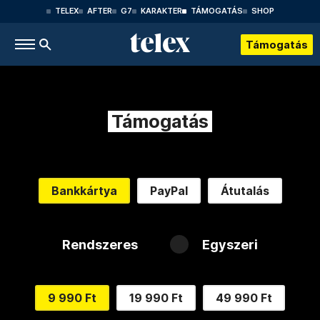
TELEX
AFTER
G7
KARAKTER
TÁMOGATÁS
SHOP
Támogatás
Támogatás
Bankkártya
PayPal
Átutalás
Rendszeres
Egyszeri
9 990 Ft
19 990 Ft
49 990 Ft