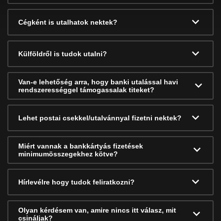
Cégként is utalhatok nektek?
Külföldről is tudok utalni?
Van-e lehetőség arra, hogy banki utalással havi
rendszerességgel támogassalak titeket?
Lehet postai csekkel/utalvánnyal fizetni nektek?
Miért vannak a bankkártyás fizetések
minimumösszegekhez kötve?
Hírlevélre hogy tudok feliratkozni?
Olyan kérdésem van, amire nincs itt válasz, mit
csináljak?