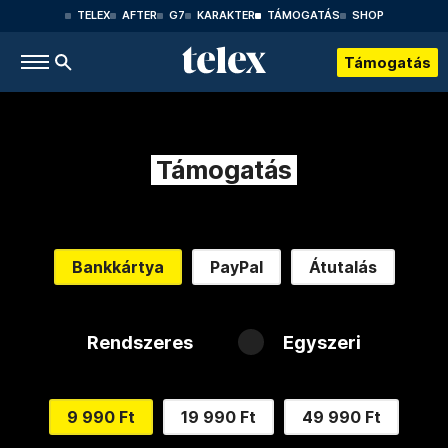
TELEX
AFTER
G7
KARAKTER
TÁMOGATÁS
SHOP
Támogatás
Támogatás
Bankkártya
PayPal
Átutalás
Rendszeres
Egyszeri
9 990 Ft
19 990 Ft
49 990 Ft