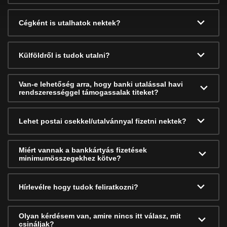
Cégként is utalhatok nektek?
Külföldről is tudok utalni?
Van-e lehetőség arra, hogy banki utalással havi
rendszerességgel támogassalak titeket?
Lehet postai csekkel/utalvánnyal fizetni nektek?
Miért vannak a bankkártyás fizetések
minimumösszegekhez kötve?
Hírlevélre hogy tudok feliratkozni?
Olyan kérdésem van, amire nincs itt válasz, mit
csináljak?