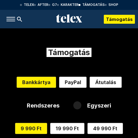
TELEX
AFTER
G7
KARAKTER
TÁMOGATÁS
SHOP
Támogatás
Támogatás
Bankkártya
PayPal
Átutalás
Rendszeres
Egyszeri
9 990 Ft
19 990 Ft
49 990 Ft