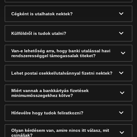
Cégként is utalhatok nektek?
Külföldről is tudok utalni?
Van-e lehetőség arra, hogy banki utalással havi
rendszerességgel támogassalak titeket?
Lehet postai csekkel/utalvánnyal fizetni nektek?
Miért vannak a bankkártyás fizetések
minimumösszegekhez kötve?
Hírlevélre hogy tudok feliratkozni?
Olyan kérdésem van, amire nincs itt válasz, mit
csináljak?