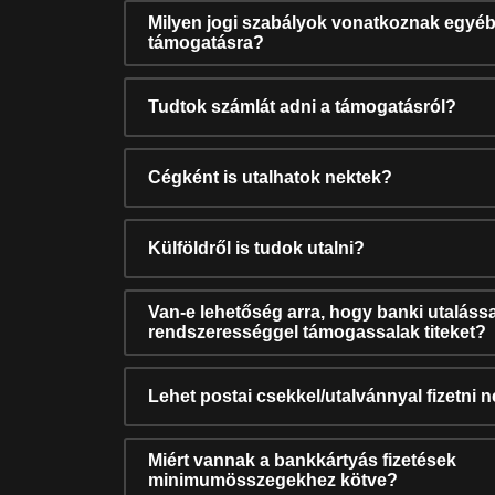
Milyen jogi szabályok vonatkoznak egyéb
támogatásra?
Tudtok számlát adni a támogatásról?
Cégként is utalhatok nektek?
Külföldről is tudok utalni?
Van-e lehetőség arra, hogy banki utalássa
rendszerességgel támogassalak titeket?
Lehet postai csekkel/utalvánnyal fizetni 
Miért vannak a bankkártyás fizetések
minimumösszegekhez kötve?