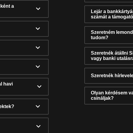
ként a
Lejár a bankkárty
számát a támogató
Szeretném lemonda
tudom?
Szeretnék átállni 
vagy banki utalás
Szeretnék hírlevele
l havi
Olyan kérdésem van
csináljak?
nektek?