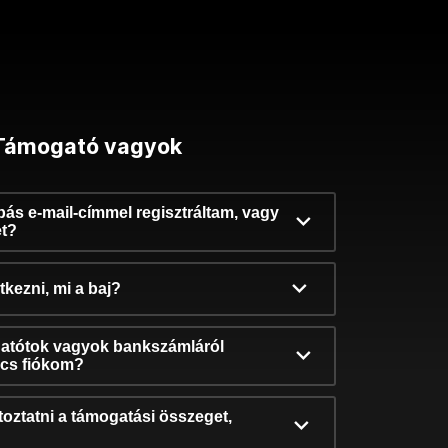
Támogató vagyok
ibás e-mail-címmel regisztráltam, vagy
et?
kezni, mi a baj?
atótok vagyok bankszámláról
incs fiókom?
oztatni a támogatási összeget,