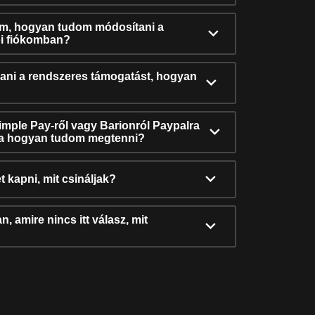
ám, hogyan tudom módosítani a
i fiókomban?
ni a rendszeres támogatást, hogyan
Simple Pay-ről vagy Barionról Paypalra
ra hogyan tudom megtenni?
t kapni, mit csináljak?
, amire nincs itt válasz, mit