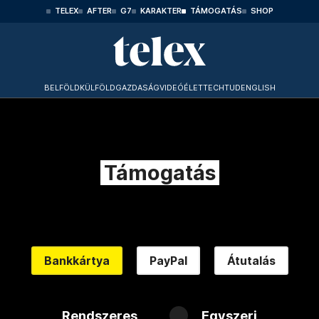
TELEX
AFTER
G7
KARAKTER
TÁMOGATÁS
SHOP
BELFÖLD
KÜLFÖLD
GAZDASÁG
VIDEÓ
ÉLET
TECHTUD
ENGLISH
Támogatás
Bankkártya
PayPal
Átutalás
Rendszeres
Egyszeri