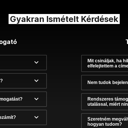
Gyakran Ismételt Kérdések
ogató
Mit csináljak, ha h
elfelejtettem a cím
k?
Nem tudok bejelent
támogatást?
Rendszeres támog
utalással, miért n
számít?
Szeretném megvált
hogyan tudom?