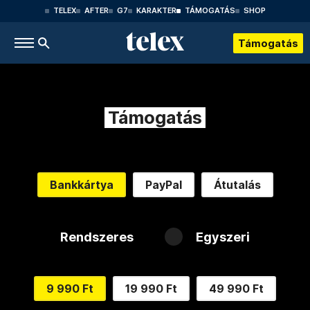
TELEX
AFTER
G7
KARAKTER
TÁMOGATÁS
SHOP
Támogatás
Támogatás
Bankkártya
PayPal
Átutalás
Rendszeres
Egyszeri
9 990 Ft
19 990 Ft
49 990 Ft