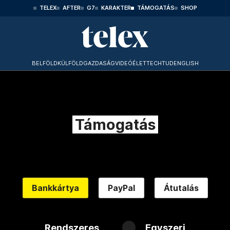
TELEX
AFTER
G7
KARAKTER
TÁMOGATÁS
SHOP
BELFÖLD
KÜLFÖLD
GAZDASÁG
VIDEÓ
ÉLET
TECHTUD
ENGLISH
Támogatás
Bankkártya
PayPal
Átutalás
Rendszeres
Egyszeri