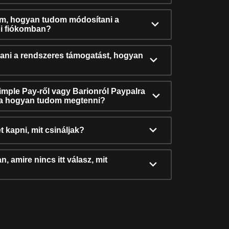
ám, hogyan tudom módosítani a
i fiókomban?
ni a rendszeres támogatást, hogyan
Simple Pay-ről vagy Barionról Paypalra
ra hogyan tudom megtenni?
t kapni, mit csináljak?
, amire nincs itt válasz, mit