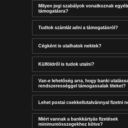
Milyen jogi szabályok vonatkoznak egyéb
támogatásra?
Tudtok számlát adni a támogatásról?
Cégként is utalhatok nektek?
Külföldről is tudok utalni?
Van-e lehetőség arra, hogy banki utalássa
rendszerességgel támogassalak titeket?
Lehet postai csekkel/utalvánnyal fizetni 
Miért vannak a bankkártyás fizetések
minimumösszegekhez kötve?