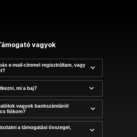
Támogató vagyok
ibás e-mail-címmel regisztráltam, vagy
et?
kezni, mi a baj?
atótok vagyok bankszámláról
incs fiókom?
oztatni a támogatási összeget,