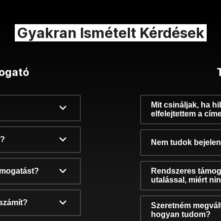
Gyakran Ismételt Kérdések
ogató
Mit csináljak, ha h
elfelejtettem a cím
k?
Nem tudok bejelent
támogatást?
Rendszeres támog
utalással, miért n
számít?
Szeretném megvált
hogyan tudom?