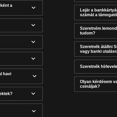
ként a
Lejár a bankkárty
számát a támogató
Szeretném lemonda
tudom?
Szeretnék átállni 
vagy banki utalás
Szeretnék hírlevele
l havi
Olyan kérdésem van
csináljak?
nektek?