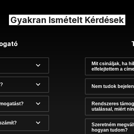
Gyakran Ismételt Kérdések
ogató
Mit csináljak, ha h
elfelejtettem a cím
k?
Nem tudok bejelent
támogatást?
Rendszeres támog
utalással, miért n
számít?
Szeretném megvált
hogyan tudom?