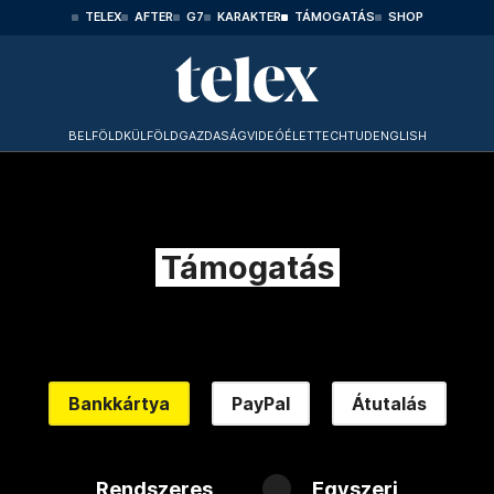
TELEX
AFTER
G7
KARAKTER
TÁMOGATÁS
SHOP
BELFÖLD
KÜLFÖLD
GAZDASÁG
VIDEÓ
ÉLET
TECHTUD
ENGLISH
Támogatás
Bankkártya
PayPal
Átutalás
Rendszeres
Egyszeri