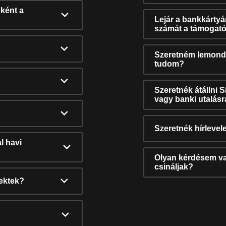
ként a
Lejár a bankkárty
számát a támogató
Szeretném lemonda
tudom?
Szeretnék átállni 
vagy banki utalás
Szeretnék hírlevele
l havi
Olyan kérdésem van
csináljak?
nektek?