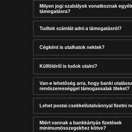
Milyen jogi szabályok vonatkoznak egyéb
támogatásra?
Tudtok számlát adni a támogatásról?
Cégként is utalhatok nektek?
Külföldről is tudok utalni?
Van-e lehetőség arra, hogy banki utalássa
rendszerességgel támogassalak titeket?
Lehet postai csekkel/utalvánnyal fizetni 
Miért vannak a bankkártyás fizetések
minimumösszegekhez kötve?