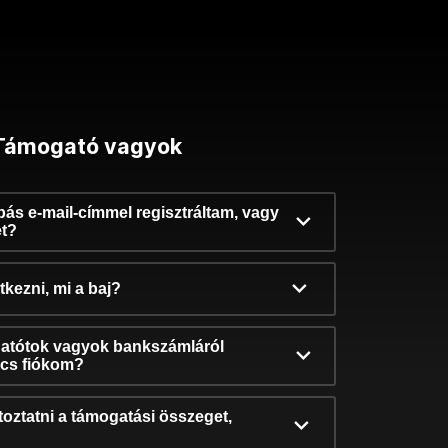
Támogató vagyok
ibás e-mail-címmel regisztráltam, vagy
et?
kezni, mi a baj?
atótok vagyok bankszámláról
incs fiókom?
oztatni a támogatási összeget,