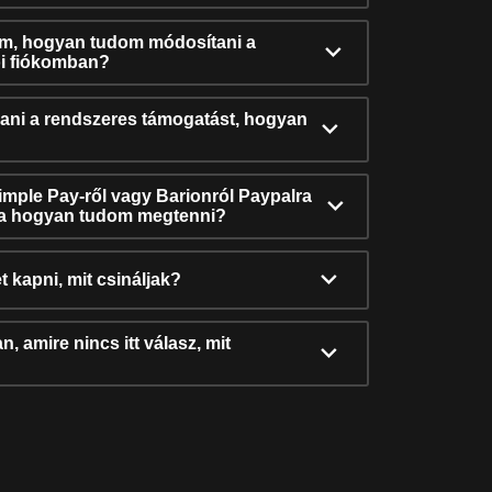
ám, hogyan tudom módosítani a
i fiókomban?
ni a rendszeres támogatást, hogyan
Simple Pay-ről vagy Barionról Paypalra
ra hogyan tudom megtenni?
t kapni, mit csináljak?
, amire nincs itt válasz, mit