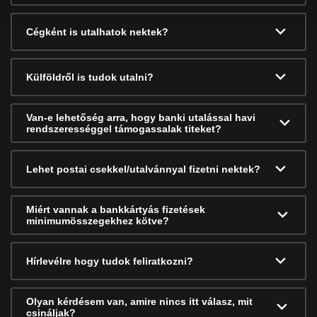
Cégként is utalhatok nektek?
Külföldről is tudok utalni?
Van-e lehetőség arra, hogy banki utalással havi
rendszerességgel támogassalak titeket?
Lehet postai csekkel/utalvánnyal fizetni nektek?
Miért vannak a bankkártyás fizetések
minimumösszegekhez kötve?
Hírlevélre hogy tudok feliratkozni?
Olyan kérdésem van, amire nincs itt válasz, mit
csináljak?