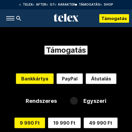
TELEX
AFTER
G7
KARAKTER
TÁMOGATÁS
SHOP
Támogatás
Támogatás
Bankkártya
PayPal
Átutalás
Rendszeres
Egyszeri
9 990 Ft
19 990 Ft
49 990 Ft