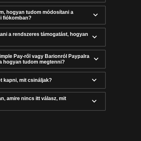
ám, hogyan tudom módosítani a
i fiókomban?
ni a rendszeres támogatást, hogyan
Simple Pay-ről vagy Barionról Paypalra
ra hogyan tudom megtenni?
t kapni, mit csináljak?
, amire nincs itt válasz, mit