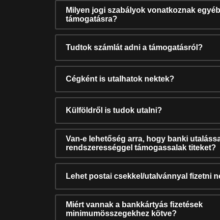
Milyen jogi szabályok vonatkoznak egyéb
támogatásra?
Tudtok számlát adni a támogatásról?
Cégként is utalhatok nektek?
Külföldről is tudok utalni?
Van-e lehetőség arra, hogy banki utalássa
rendszerességgel támogassalak titeket?
Lehet postai csekkel/utalvánnyal fizetni 
Miért vannak a bankkártyás fizetések
minimumösszegekhez kötve?