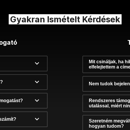
Gyakran Ismételt Kérdések
ogató
Mit csináljak, ha h
elfelejtettem a cím
k?
Nem tudok bejelent
támogatást?
Rendszeres támog
utalással, miért n
számít?
Szeretném megvált
hogyan tudom?