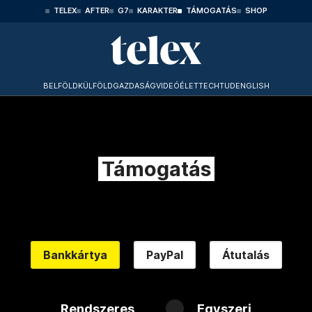
TELEX
AFTER
G7
KARAKTER
TÁMOGATÁS
SHOP
BELFÖLD
KÜLFÖLD
GAZDASÁG
VIDEÓ
ÉLET
TECHTUD
ENGLISH
Támogatás
Bankkártya
PayPal
Átutalás
Rendszeres
Egyszeri