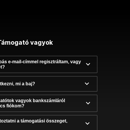
Támogató vagyok
ibás e-mail-címmel regisztráltam, vagy
et?
kezni, mi a baj?
atótok vagyok bankszámláról
incs fiókom?
oztatni a támogatási összeget,