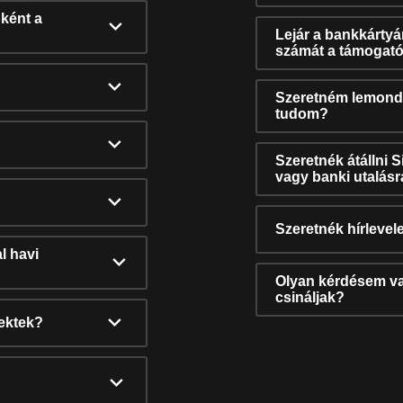
ként a
Lejár a bankkárty
számát a támogató
Szeretném lemonda
tudom?
Szeretnék átállni 
vagy banki utalás
Szeretnék hírlevele
l havi
Olyan kérdésem van
csináljak?
nektek?