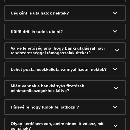
Cégként is utalhatok nektek?
Külföldről is tudok utalni?
Van-e lehetőség arra, hogy banki utalással havi
rendszerességgel támogassalak titeket?
Lehet postai csekkel/utalvánnyal fizetni nektek?
Miért vannak a bankkártyás fizetések
minimumösszegekhez kötve?
Hírlevélre hogy tudok feliratkozni?
Olyan kérdésem van, amire nincs itt válasz, mit
csináljak?