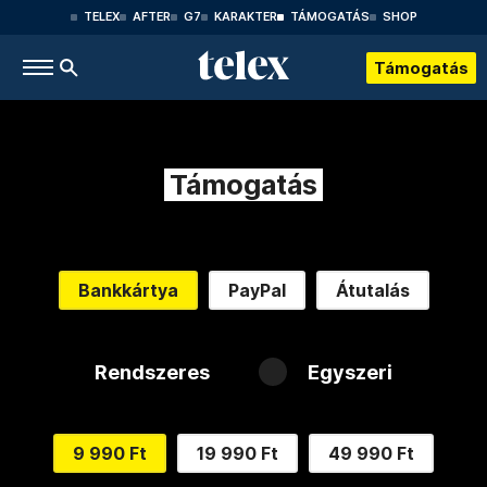
TELEX
AFTER
G7
KARAKTER
TÁMOGATÁS
SHOP
Támogatás
Támogatás
Bankkártya
PayPal
Átutalás
Rendszeres
Egyszeri
9 990 Ft
19 990 Ft
49 990 Ft