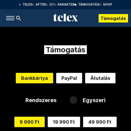
TELEX
AFTER
G7
KARAKTER
TÁMOGATÁS
SHOP
Támogatás
Támogatás
Bankkártya
PayPal
Átutalás
Rendszeres
Egyszeri
9 990 Ft
19 990 Ft
49 990 Ft