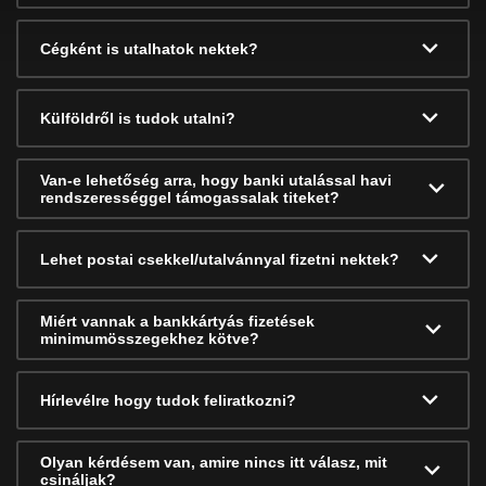
Cégként is utalhatok nektek?
Külföldről is tudok utalni?
Van-e lehetőség arra, hogy banki utalással havi
rendszerességgel támogassalak titeket?
Lehet postai csekkel/utalvánnyal fizetni nektek?
Miért vannak a bankkártyás fizetések
minimumösszegekhez kötve?
Hírlevélre hogy tudok feliratkozni?
Olyan kérdésem van, amire nincs itt válasz, mit
csináljak?