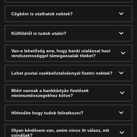
Cégként is utalhatok nektek?
Külföldről is tudok utalni?
Van-e lehetőség arra, hogy banki utalással havi
rendszerességgel támogassalak titeket?
Lehet postai csekkel/utalvánnyal fizetni nektek?
Miért vannak a bankkártyás fizetések
minimumösszegekhez kötve?
Hírlevélre hogy tudok feliratkozni?
Olyan kérdésem van, amire nincs itt válasz, mit
csináljak?