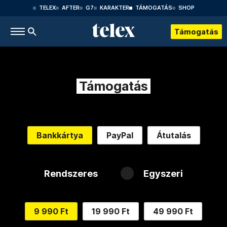
TELEX
AFTER
G7
KARAKTER
TÁMOGATÁS
SHOP
Támogatás
Támogatás
Bankkártya
PayPal
Átutalás
Rendszeres
Egyszeri
9 990 Ft
19 990 Ft
49 990 Ft