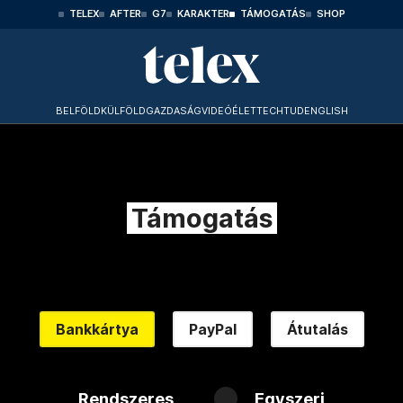
TELEX
AFTER
G7
KARAKTER
TÁMOGATÁS
SHOP
BELFÖLD
KÜLFÖLD
GAZDASÁG
VIDEÓ
ÉLET
TECHTUD
ENGLISH
Támogatás
Bankkártya
PayPal
Átutalás
Rendszeres
Egyszeri