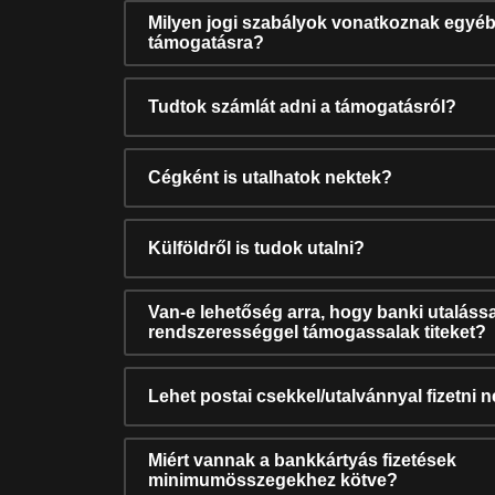
Milyen jogi szabályok vonatkoznak egyéb
támogatásra?
Tudtok számlát adni a támogatásról?
Cégként is utalhatok nektek?
Külföldről is tudok utalni?
Van-e lehetőség arra, hogy banki utalássa
rendszerességgel támogassalak titeket?
Lehet postai csekkel/utalvánnyal fizetni 
Miért vannak a bankkártyás fizetések
minimumösszegekhez kötve?