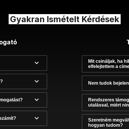
Gyakran Ismételt Kérdések
ogató
Mit csináljak, ha h
elfelejtettem a cím
k?
Nem tudok bejelent
támogatást?
Rendszeres támog
utalással, miért n
számít?
Szeretném megvált
hogyan tudom?