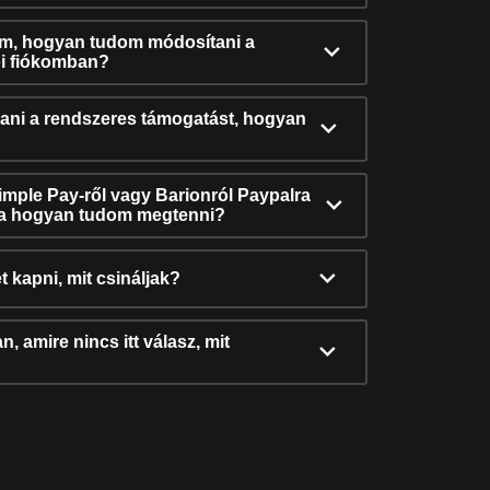
ám, hogyan tudom módosítani a
i fiókomban?
ni a rendszeres támogatást, hogyan
Simple Pay-ről vagy Barionról Paypalra
ra hogyan tudom megtenni?
t kapni, mit csináljak?
, amire nincs itt válasz, mit