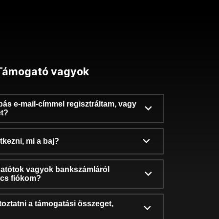
Támogató vagyok
ibás e-mail-címmel regisztráltam, vagy
et?
kezni, mi a baj?
atótok vagyok bankszámláról
incs fiókom?
oztatni a támogatási összeget,