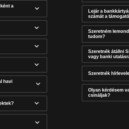
ként a
Lejár a bankkárty
számát a támogató
Szeretném lemonda
tudom?
Szeretnék átállni 
vagy banki utalás
Szeretnék hírlevele
l havi
Olyan kérdésem van
csináljak?
nektek?