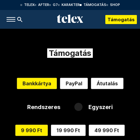
TELEX
AFTER
G7
KARAKTER
TÁMOGATÁS
SHOP
Támogatás
Támogatás
Bankkártya
PayPal
Átutalás
Rendszeres
Egyszeri
9 990 Ft
19 990 Ft
49 990 Ft