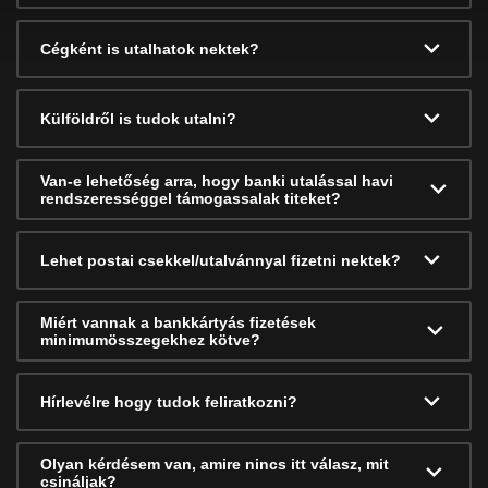
Cégként is utalhatok nektek?
Külföldről is tudok utalni?
Van-e lehetőség arra, hogy banki utalással havi
rendszerességgel támogassalak titeket?
Lehet postai csekkel/utalvánnyal fizetni nektek?
Miért vannak a bankkártyás fizetések
minimumösszegekhez kötve?
Hírlevélre hogy tudok feliratkozni?
Olyan kérdésem van, amire nincs itt válasz, mit
csináljak?