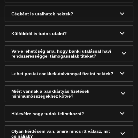
Cégként is utalhatok nektek?
Külföldről is tudok utalni?
Van-e lehetőség arra, hogy banki utalással havi
rendszerességgel támogassalak titeket?
Lehet postai csekkel/utalvánnyal fizetni nektek?
Miért vannak a bankkártyás fizetések
minimumösszegekhez kötve?
Hírlevélre hogy tudok feliratkozni?
Olyan kérdésem van, amire nincs itt válasz, mit
csináljak?