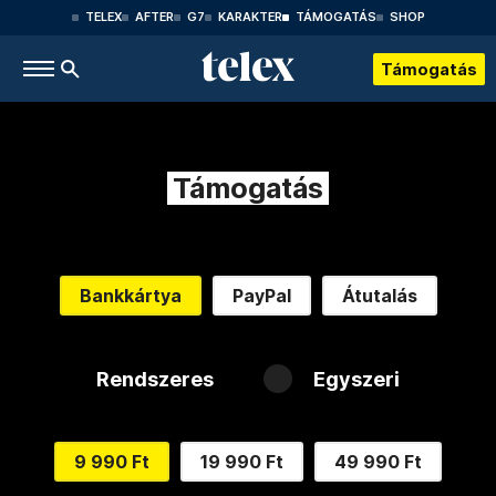
TELEX
AFTER
G7
KARAKTER
TÁMOGATÁS
SHOP
Támogatás
Támogatás
Bankkártya
PayPal
Átutalás
Rendszeres
Egyszeri
9 990 Ft
19 990 Ft
49 990 Ft