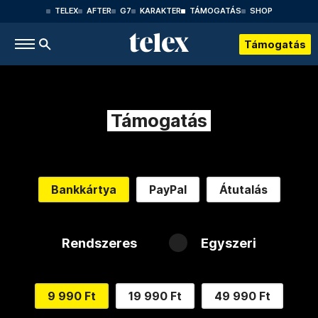
TELEX
AFTER
G7
KARAKTER
TÁMOGATÁS
SHOP
Támogatás
Támogatás
Bankkártya
PayPal
Átutalás
Rendszeres
Egyszeri
9 990 Ft
19 990 Ft
49 990 Ft