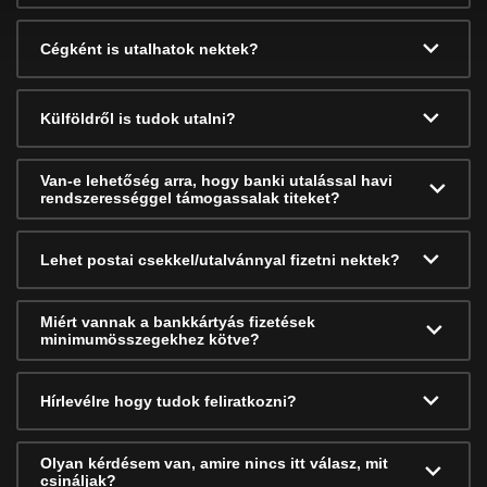
Cégként is utalhatok nektek?
Külföldről is tudok utalni?
Van-e lehetőség arra, hogy banki utalással havi
rendszerességgel támogassalak titeket?
Lehet postai csekkel/utalvánnyal fizetni nektek?
Miért vannak a bankkártyás fizetések
minimumösszegekhez kötve?
Hírlevélre hogy tudok feliratkozni?
Olyan kérdésem van, amire nincs itt válasz, mit
csináljak?