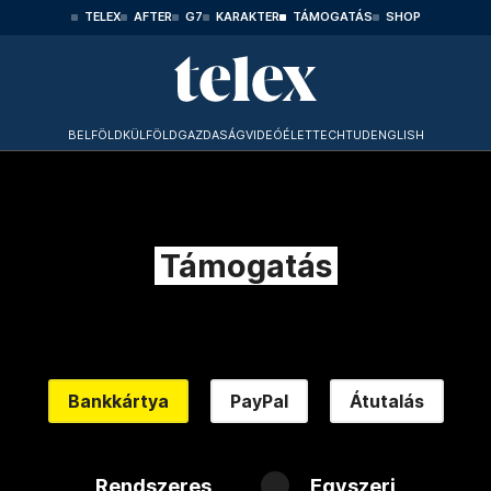
TELEX
AFTER
G7
KARAKTER
TÁMOGATÁS
SHOP
BELFÖLD
KÜLFÖLD
GAZDASÁG
VIDEÓ
ÉLET
TECHTUD
ENGLISH
Támogatás
Bankkártya
PayPal
Átutalás
Rendszeres
Egyszeri