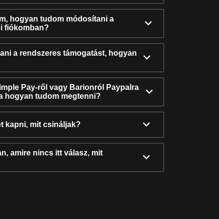
ám, hogyan tudom módosítani a
i fiókomban?
ni a rendszeres támogatást, hogyan
Simple Pay-ről vagy Barionról Paypalra
ra hogyan tudom megtenni?
t kapni, mit csináljak?
, amire nincs itt válasz, mit