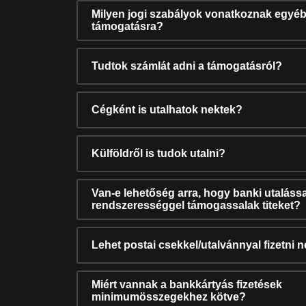
Milyen jogi szabályok vonatkoznak egyéb
támogatásra?
Tudtok számlát adni a támogatásról?
Cégként is utalhatok nektek?
Külföldről is tudok utalni?
Van-e lehetőség arra, hogy banki utalássa
rendszerességgel támogassalak titeket?
Lehet postai csekkel/utalvánnyal fizetni 
Miért vannak a bankkártyás fizetések
minimumösszegekhez kötve?