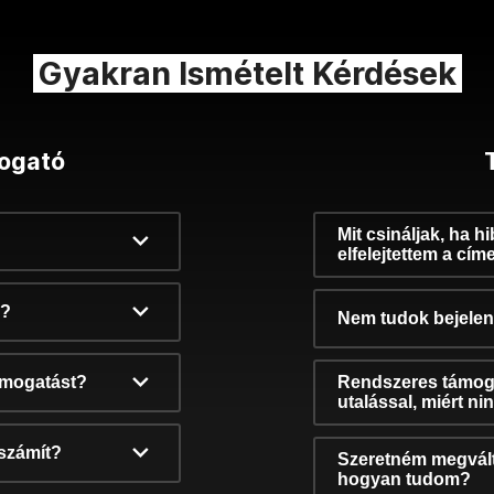
Gyakran Ismételt Kérdések
ogató
Mit csináljak, ha h
elfelejtettem a cím
k?
Nem tudok bejelent
támogatást?
Rendszeres támog
utalással, miért n
számít?
Szeretném megvált
hogyan tudom?