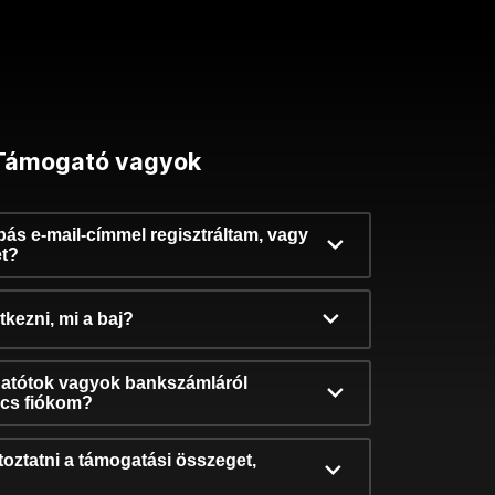
Támogató vagyok
ibás e-mail-címmel regisztráltam, vagy
et?
kezni, mi a baj?
atótok vagyok bankszámláról
incs fiókom?
oztatni a támogatási összeget,