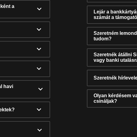
ként a
Lejár a bankkárty
számát a támogató
Szeretném lemonda
tudom?
Szeretnék átállni 
vagy banki utalás
Szeretnék hírlevele
l havi
Olyan kérdésem van
csináljak?
nektek?