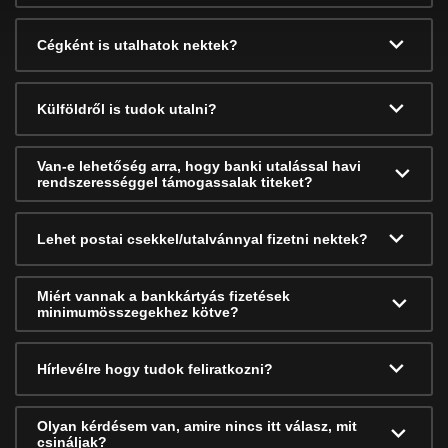
Cégként is utalhatok nektek?
Külföldről is tudok utalni?
Van-e lehetőség arra, hogy banki utalással havi
rendszerességgel támogassalak titeket?
Lehet postai csekkel/utalvánnyal fizetni nektek?
Miért vannak a bankkártyás fizetések
minimumösszegekhez kötve?
Hírlevélre hogy tudok feliratkozni?
Olyan kérdésem van, amire nincs itt válasz, mit
csináljak?