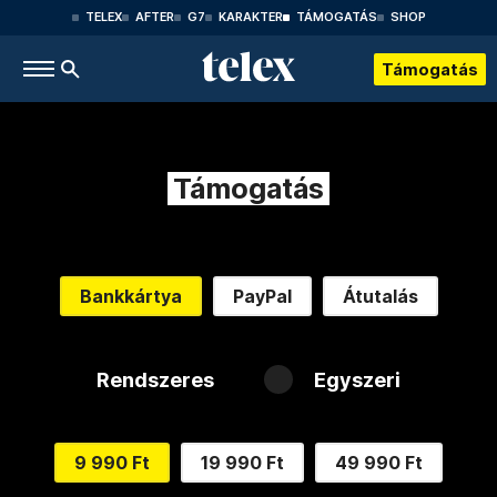
TELEX
AFTER
G7
KARAKTER
TÁMOGATÁS
SHOP
Támogatás
Támogatás
Bankkártya
PayPal
Átutalás
Rendszeres
Egyszeri
9 990 Ft
19 990 Ft
49 990 Ft