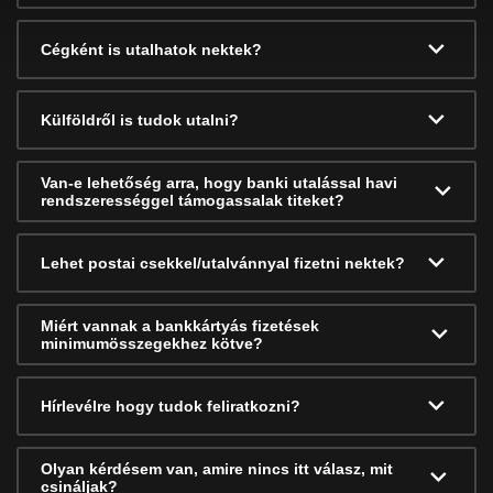
Cégként is utalhatok nektek?
Külföldről is tudok utalni?
Van-e lehetőség arra, hogy banki utalással havi
rendszerességgel támogassalak titeket?
Lehet postai csekkel/utalvánnyal fizetni nektek?
Miért vannak a bankkártyás fizetések
minimumösszegekhez kötve?
Hírlevélre hogy tudok feliratkozni?
Olyan kérdésem van, amire nincs itt válasz, mit
csináljak?