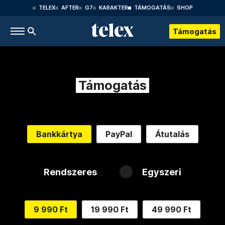
TELEX
AFTER
G7
KARAKTER
TÁMOGATÁS
SHOP
Támogatás
Támogatás
Bankkártya
PayPal
Átutalás
Rendszeres
Egyszeri
9 990 Ft
19 990 Ft
49 990 Ft