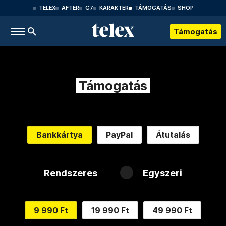
TELEX
AFTER
G7
KARAKTER
TÁMOGATÁS
SHOP
Támogatás
Támogatás
Bankkártya
PayPal
Átutalás
Rendszeres
Egyszeri
9 990 Ft
19 990 Ft
49 990 Ft