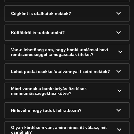
Cégként is utalhatok nektek?
Külföldről is tudok utalni?
Van-e lehetőség arra, hogy banki utalással havi
rendszerességgel támogassalak titeket?
Lehet postai csekkel/utalvánnyal fizetni nektek?
Miért vannak a bankkártyás fizetések
minimumösszegekhez kötve?
Hírlevélre hogy tudok feliratkozni?
Olyan kérdésem van, amire nincs itt válasz, mit
csináljak?