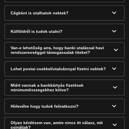
Cégként is utalhatok nektek?
Külföldről is tudok utalni?
Van-e lehetőség arra, hogy banki utalással havi
rendszerességgel támogassalak titeket?
Lehet postai csekkel/utalvánnyal fizetni nektek?
Miért vannak a bankkártyás fizetések
minimumösszegekhez kötve?
Hírlevélre hogy tudok feliratkozni?
Olyan kérdésem van, amire nincs itt válasz, mit
csináljak?