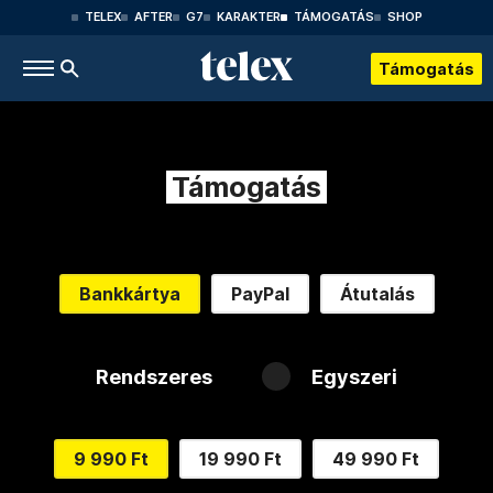
TELEX
AFTER
G7
KARAKTER
TÁMOGATÁS
SHOP
Támogatás
Támogatás
Bankkártya
PayPal
Átutalás
Rendszeres
Egyszeri
9 990 Ft
19 990 Ft
49 990 Ft