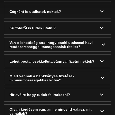
Cégként is utalhatok nektek?
Külföldről is tudok utalni?
Van-e lehetőség arra, hogy banki utalással havi
rendszerességgel támogassalak titeket?
Lehet postai csekkel/utalvánnyal fizetni nektek?
Miért vannak a bankkártyás fizetések
minimumösszegekhez kötve?
Hírlevélre hogy tudok feliratkozni?
Olyan kérdésem van, amire nincs itt válasz, mit
csináljak?