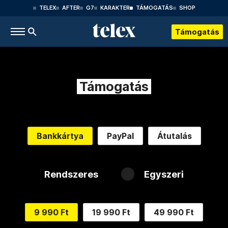
TELEX
AFTER
G7
KARAKTER
TÁMOGATÁS
SHOP
Támogatás
Támogatás
Bankkártya
PayPal
Átutalás
Rendszeres
Egyszeri
9 990 Ft
19 990 Ft
49 990 Ft