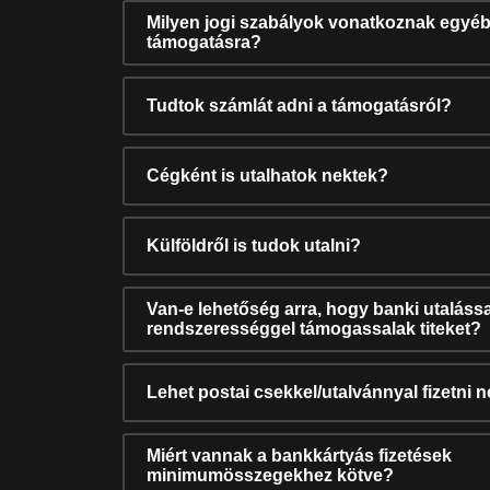
Milyen jogi szabályok vonatkoznak egyéb
támogatásra?
Tudtok számlát adni a támogatásról?
Cégként is utalhatok nektek?
Külföldről is tudok utalni?
Van-e lehetőség arra, hogy banki utalássa
rendszerességgel támogassalak titeket?
Lehet postai csekkel/utalvánnyal fizetni 
Miért vannak a bankkártyás fizetések
minimumösszegekhez kötve?