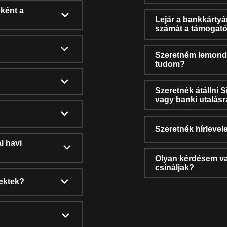
ként a
Lejár a bankkárty
számát a támogató
Szeretném lemonda
tudom?
Szeretnék átállni 
vagy banki utalás
Szeretnék hírlevele
l havi
Olyan kérdésem van
csináljak?
nektek?