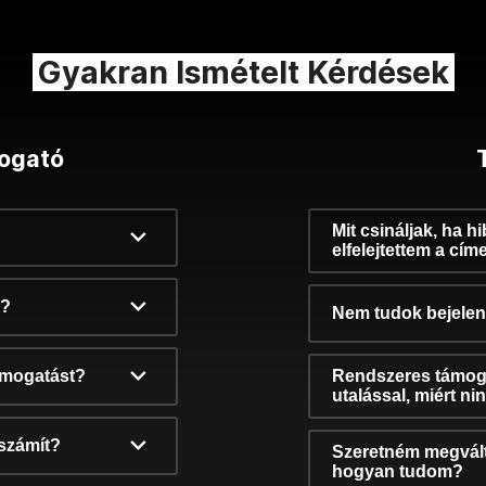
Gyakran Ismételt Kérdések
ogató
Mit csináljak, ha h
elfelejtettem a cím
k?
Nem tudok bejelent
támogatást?
Rendszeres támog
utalással, miért n
számít?
Szeretném megvált
hogyan tudom?