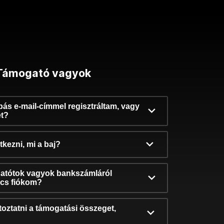
Támogató vagyok
ibás e-mail-címmel regisztráltam, vagy
et?
kezni, mi a baj?
atótok vagyok bankszámláról
incs fiókom?
oztatni a támogatási összeget,