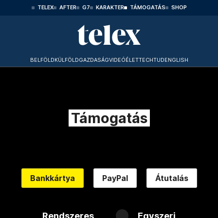
TELEX
AFTER
G7
KARAKTER
TÁMOGATÁS
SHOP
BELFÖLD
KÜLFÖLD
GAZDASÁG
VIDEÓ
ÉLET
TECHTUD
ENGLISH
Támogatás
Bankkártya
PayPal
Átutalás
Rendszeres
Egyszeri