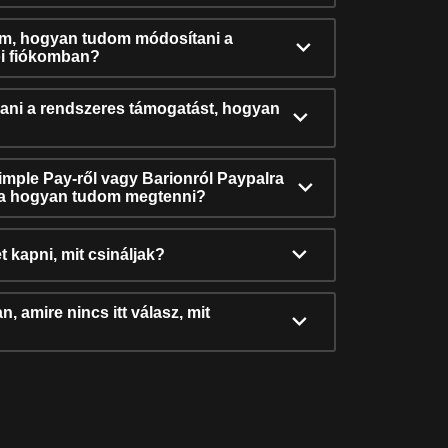
ám, hogyan tudom módosítani a
i fiókomban?
ni a rendszeres támogatást, hogyan
Simple Pay-ről vagy Barionról Paypalra
ra hogyan tudom megtenni?
t kapni, mit csináljak?
, amire nincs itt válasz, mit