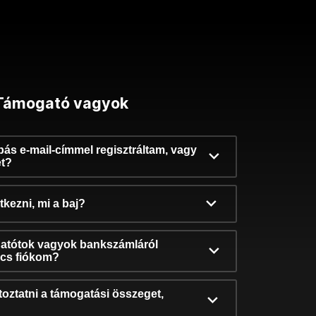
Támogató vagyok
ibás e-mail-címmel regisztráltam, vagy
et?
kezni, mi a baj?
atótok vagyok bankszámláról
incs fiókom?
oztatni a támogatási összeget,