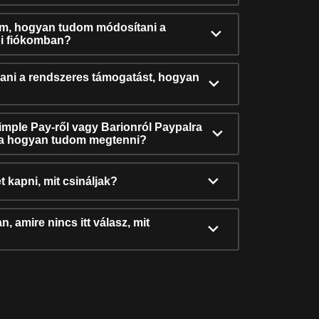
ám, hogyan tudom módosítani a
i fiókomban?
ni a rendszeres támogatást, hogyan
Simple Pay-ről vagy Barionról Paypalra
ra hogyan tudom megtenni?
t kapni, mit csináljak?
, amire nincs itt válasz, mit