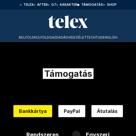
TELEX
AFTER
G7
KARAKTER
TÁMOGATÁS
SHOP
BELFÖLD
KÜLFÖLD
GAZDASÁG
VIDEÓ
ÉLET
TECHTUD
ENGLISH
Támogatás
Bankkártya
PayPal
Átutalás
Rendszeres
Egyszeri