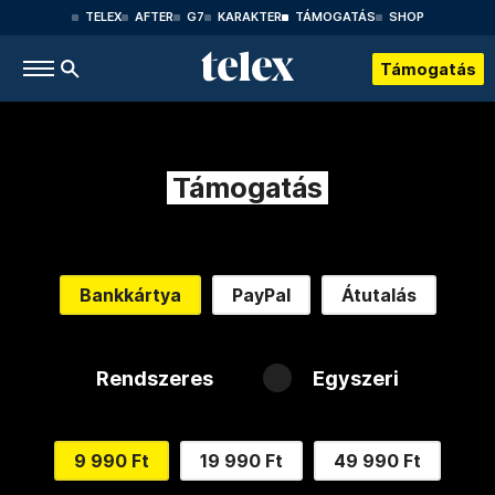
TELEX
AFTER
G7
KARAKTER
TÁMOGATÁS
SHOP
Támogatás
Támogatás
Bankkártya
PayPal
Átutalás
Rendszeres
Egyszeri
9 990 Ft
19 990 Ft
49 990 Ft