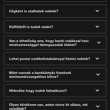
Cégként is utalhatok nektek?
Külföldről is tudok utalni?
Van-e lehetőség arra, hogy banki utalással havi
rendszerességgel támogassalak titeket?
Lehet postai csekkel/utalvánnyal fizetni nektek?
Miért vannak a bankkártyás fizetések
minimumösszegekhez kötve?
Hírlevélre hogy tudok feliratkozni?
Olyan kérdésem van, amire nincs itt válasz, mit
csináljak?